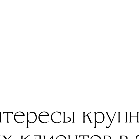
тересы круп
х клиентов в