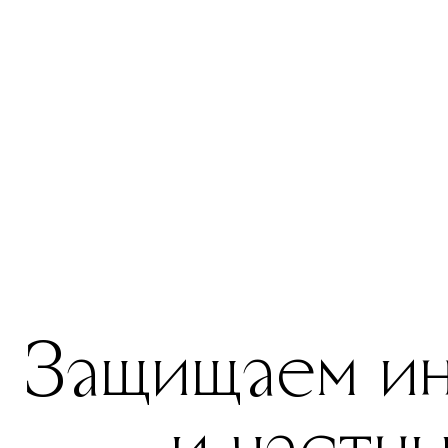
Защищаем ин
и частны