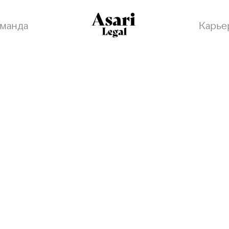
манда
Карье