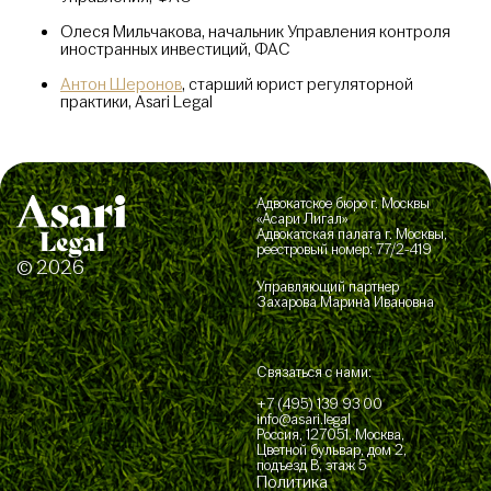
Олеся Мильчакова, начальник Управления контроля
иностранных инвестиций, ФАС
Антон Шеронов
, старший юрист регуляторной
практики, Asari Legal
Адвокатское бюро г. Москвы
«Асари Лигал»
Адвокатская палата г. Москвы,
реестровый номер: 77/2-419
© 2026
Управляющий партнер
Захарова Марина Ивановна
Связаться с нами:
+7 (495) 139 93 00
info@asari.legal
Россия, 127051, Москва,
Цветной бульвар, дом 2,
подъезд В, этаж 5
Политика