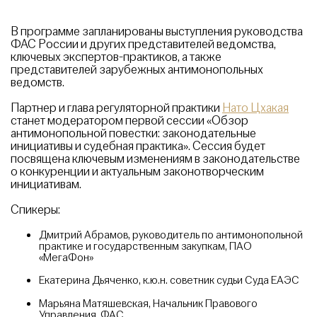
В программе запланированы выступления руководства
ФАС России и других представителей ведомства,
ключевых экспертов-практиков, а также
представителей зарубежных антимонопольных
ведомств.
Партнер и глава регуляторной практики
Нато Цхакая
станет модератором первой сессии «Обзор
антимонопольной повестки: законодательные
инициативы и судебная практика». Сессия будет
посвящена ключевым изменениям в законодательстве
о конкуренции и актуальным законотворческим
инициативам.
Спикеры:
Дмитрий Абрамов, руководитель по антимонопольной
практике и государственным закупкам, ПАО
«МегаФон»
Екатерина Дьяченко, к.ю.н. советник судьи Суда ЕАЭС
Марьяна Матяшевская, Начальник Правового
Управления, ФАС