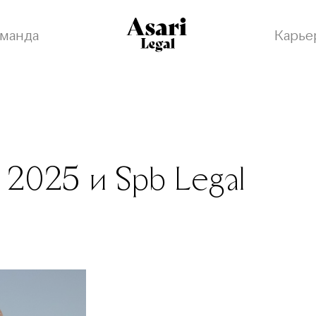
манда
Карье
025 и Spb Legal