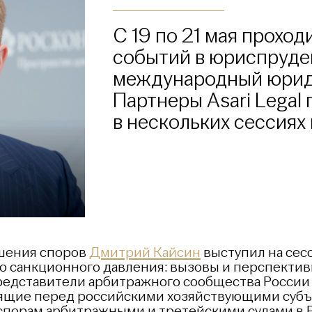
С 19 по 21 мая проход
событий в юриспруде
международный юрид
Партнеры Asari Legal
в нескольких сессиях
ешения споров
Дмитрий Кайсин
выступил на сес
о санкционного давления: вызовы и перспектив
едставители арбитражного сообщества России и
оящие перед российскими хозяйствующими суб
спорам арбитражными и третейскими судами в Р