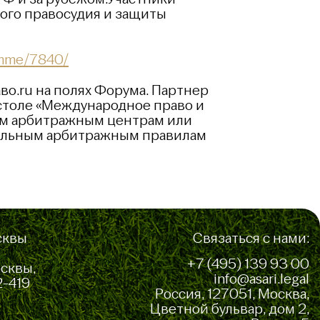
го правосудия и защиты
ramme/7840/
во.ru на полях Форума. Партнер
 столе «Международное право и
рым арбитражным центрам или
тельным арбитражным правилам
сквы
Связаться с нами:
+7 (495) 139 93 00
осквы,
info@asari.legal
2-419
Россия, 127051, Москва,
Цветной бульвар, дом 2,