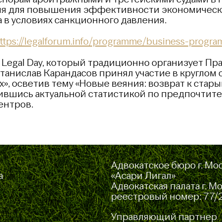
я для повышения эффективности экономическо
 в условиях санкционного давления.
ttps://legalforum.info/programme/business-prog
Legal Day, который традиционно организует Пра
анислав Карандасов принял участие в круглом
х», осветив тему «Новые веяния: возврат к ста
ившись актуальной статистикой по предпочти
ентров.
Адвокатское бюро г. Мо
а
«Асари Лигал»
Адвокатская палата г. М
реестровый номер: 77/
Управляющий партнер