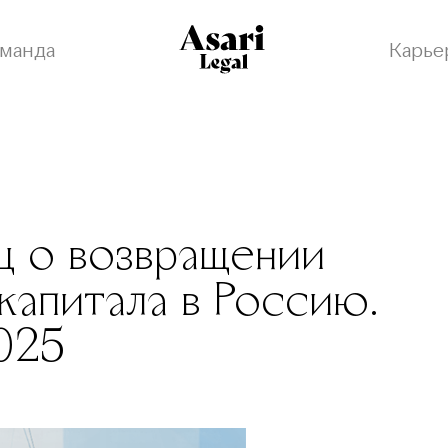
манда
Карье
ц о возвращении
капитала в Россию.
025