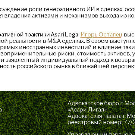
суждение роли генеративного ИИ в сделках, ос
я владения активами и механизмов выхода из к
ативной практики Asari Legal
Игорь Остапец
выс
ой реальности в M&A сделках. В своем выступл
рямых иностранных инвестиций и влияние таких
авоприменительные риски, стоимость активов, 
и заявленный индивидуальный подход к возвр
ость российского рынка в ближайшей перспек
Адвокатское бюро г. Мо
а
«Асари Лигал»
Адвокатская палата г. М
реестровый номер: 77/
Управляющий партнер