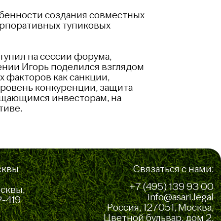
обенности создания совместных
орпоративных тупиковых
тупил на сессии форума,
ении Игорь поделился взглядом
 факторов как санкции,
уровень конкуренции, защита
ащающимся инвесторам, на
тиве.
сквы
Связаться с нами:
+7 (495) 139 93 00
осквы,
info@asari.legal
2-419
Россия, 127051, Москва,
Цветной бульвар, дом 2,