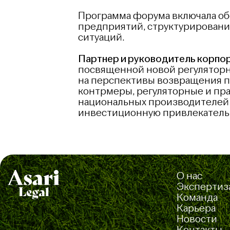
Программа форума включала об
предприятий, структурировани
ситуаций.
Партнер и руководитель корпор
посвященной новой регуляторн
на перспективы возвращения п
контрмеры, регуляторные и пр
национальных производителей 
инвестиционную привлекательн
О нас
Экспертиз
Команда
Карьера
Новости
Контакты