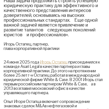
Наша задача продолжить строить успешную
юридическую практику для эффективного и
качественного представления интересов
доверителей, основываясь на высоких
профессиональных стандартах. Еще одной
важной задачей является привлечение и
развитие талантов следующих поколений
юристов и профессионалов».
Игорь Остапец, партнер,
глава корпоративной практики
24 июня 2025 года
Игорь Остапец
присоединился к
команде Asari Legal в качестве партнера и главы
корпоративной практики. До этого на протяжении
более 25 лет г-н Остапец работал в международной
юридической фирме White & Case. В 2001 Игорь стал
первым российским партнером White & Case, а в
2013 возглавил московский офис в качестве
управляющего партнера.
Опыт Игоря Остапца включает сопровождение
знаковых сделок M&Aв нефтегазовой и