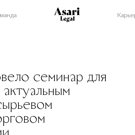
манда
Карье
овело семинар для
актуальным
сырьевом
орговом
ии