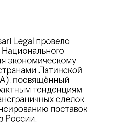
ari Legal провело
в Национального
ия экономическому
 странами Латинской
А), посвящённый
рактным тенденциям
ансграничных сделок
ансированию поставок
з России.