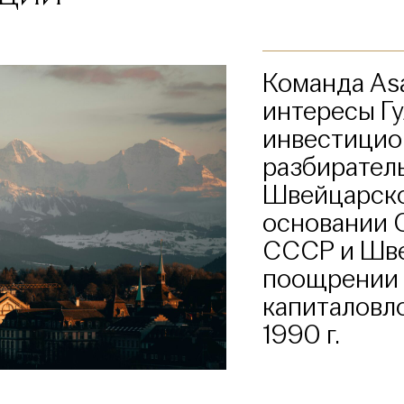
Команда Asa
интересы Г
инвестицио
разбирател
Швейцарско
основании 
СССР и Шве
поощрении 
капиталовло
1990 г.