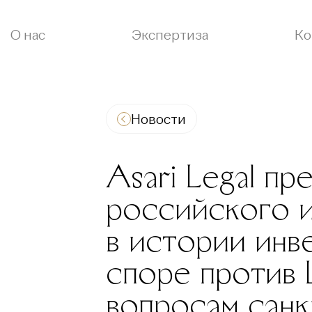
О нас
Экспертиза
Ко
Новости
Asari Legal пр
российского и
в истории инв
споре против
вопросам сан