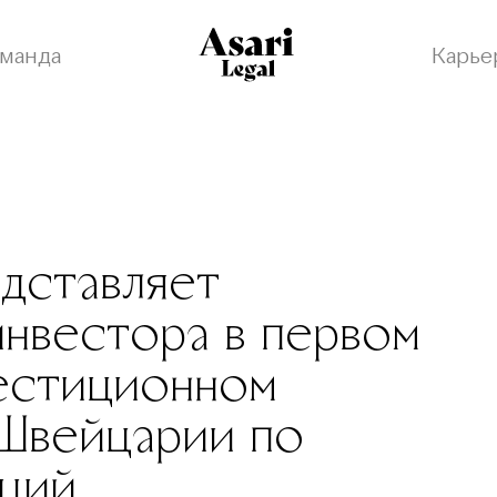
манда
Карье
едставляет
нвестора в первом
естиционном
 Швейцарии по
кций