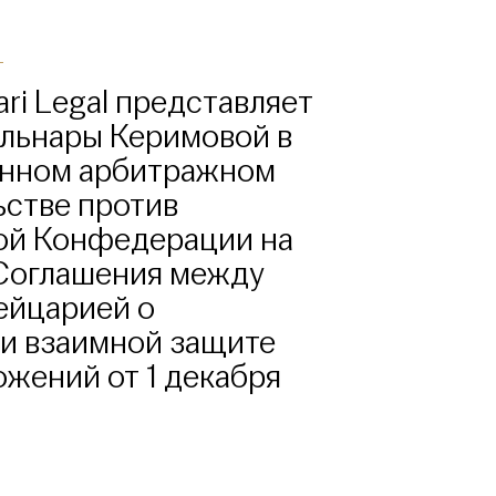
ri Legal представляет
ульнары Керимовой в
нном арбитражном
ьстве против
й Конфедерации на
Соглашения между
йцарией о
и взаимной защите
жений от 1 декабря