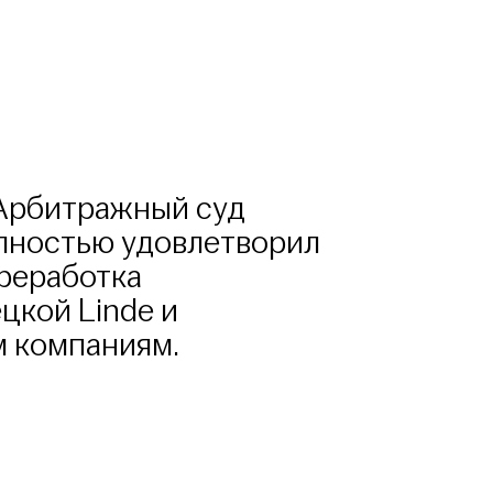
 Арбитражный суд
лностью удовлетворил
реработка
цкой Linde и
м компаниям.