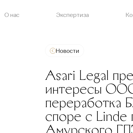
О нас
Экспертиза
Ко
Новости
Asari Legal пр
интересы ООО
переработка Б
споре с Linde
Амурского ГП