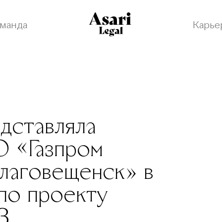
манда
Карье
едставляла
 «Газпром
лаговещенск» в
 по проекту
З