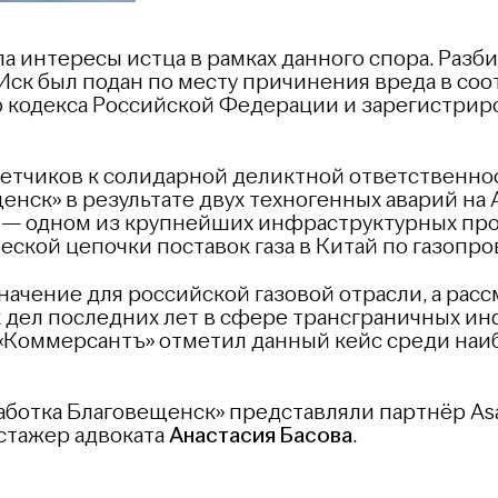
ла интересы истца в рамках данного спора. Разб
Иск был подан по месту причинения вреда в соо
 кодекса Российской Федерации и зарегистриро
ветчиков к солидарной деликтной ответственно
енск» в результате двух техногенных аварий на
— одном из крупнейших инфраструктурных про
ской цепочки поставок газа в Китай по газопро
начение для российской газовой отрасли, а рас
 дел последних лет в сфере трансграничных ин
 «Коммерсантъ» отметил данный кейс среди наи
ботка Благовещенск» представляли партнёр Asa
стажер адвоката
Анастасия Басова
.