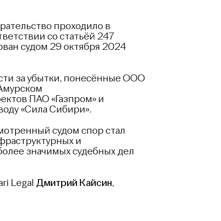
ирательство проходило в
тветствии со статьёй 247
ван судом 29 октября 2024
сти за убытки, понесённые ООО
 Амурском
ектов ПАО «Газпром» и
воду «Сила Сибири».
смотренный судом спор стал
фраструктурных и
более значимых судебных дел
ri Legal
Дмитрий Кайсин
,